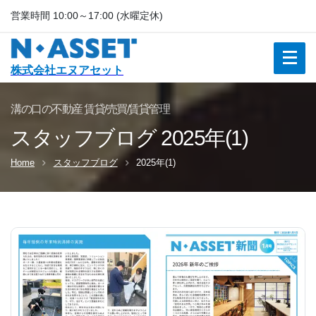
営業時間 10:00～17:00 (水曜定休)
株式会社エヌアセット
溝の口の不動産 賃貸/売買/賃貸管理
スタッフブログ
2025
年(
1
)
Home
スタッフブログ
2025
年(
1
)